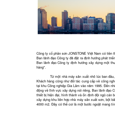
Công ty cổ phần sơn JONSTONE Việt Nam có tiền th
Ban lãnh đạo Công ty đã đặt ra định hướng phát triể
Ban lãnh đạo Công ty định hướng xây dựng một thươ
hàng".
Từ một nhà máy sản xuất nhỏ lúc ban đầu, trải qu
Khách hàng cũng như đối tác cung cấp về công ngh
tại khu Công nghiệp Gia Lâm vào năm 1995. Đến nhữ
động về lĩnh vực xây dựng nói riêng, Ban lãnh đạo 
thiết bị hiện đại, hình thành và ổn định đội ngũ cá
xây dựng khu liên hợp nhà máy sản xuất sơn, bột 
4000 m2. Đây có thể coi là một bước ngoặt mang tí