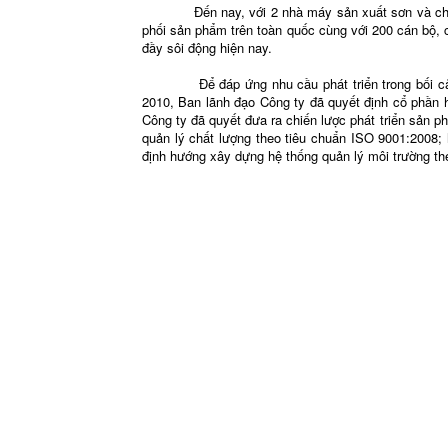
Đến nay, với 2 nhà máy sản xuất sơn và chống t
phối sản phẩm trên toàn quốc cùng với 200 cán bộ, c
đầy sôi động hiện nay.
Để đáp ứng nhu cầu phát triển trong bối cảnh Vi
2010, Ban lãnh đạo Công ty đã quyết định cổ phần 
Công ty đã quyết đưa ra chiến lược phát triển sả
quản lý chất lượng theo tiêu chuẩn ISO 9001:2008; 
định hướng xây dựng hệ thống quản lý môi trường the