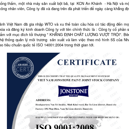
hấm, một nhà máy sản xuất bột bả, tại KCN An Khánh - Hà Nội và một v
ông nhân viên, Công ty đã và đang trên đà phát triển để ngày càng khẳng định 
ệt Nam đã gia nhập WTO và xu thế toàn cầu hóa có tác động đến mọi đố
hóa và đăng ký kinh doanh Công ty với tên chính thức là : Công ty cổ phầ
n phẩm với mục đích tối thượng " KHẲNG ĐỊNH CHẤT LƯỢNG VƯỢT TRỘI". Bên
hệ thống quản lý môi trương
sản xuất và làm việc theo mô hình 5S của Nh
o tiêu chuẩn quốc tế ISO 14001:2004 trong thời gian tới.