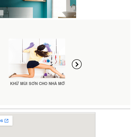
KHỬ MÙI SƠN CHO NHÀ MỚI
Hướng dẫn chuẩn bị bề mặt
sơn nhà