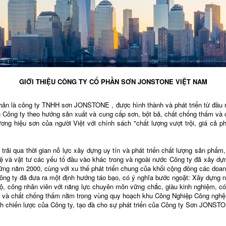
GIỚI THIỆU CÔNG TY CỔ PHẦN SƠN JONSTONE VIỆT NAM
ân là công ty TNHH sơn JONSTONE , được hình thành và phát triển từ đầu 
n Công ty theo hướng sản xuất và cung cấp sơn, bột bả, chất chống thấm và các
ng hiệu sơn của người Việt với chính sách "chất lượng vượt trội, giá cả ph
a thời gian nỗ lực xây dựng uy tín và phát triển chất lượng sản phẩm, đ
ệ và vật tư các yếu tố đầu vào khác trong và ngoài nước Công ty đã xây d
ng năm 2000, cùng với xu thế phát triển chung của khối cộng đồng các doan
Công ty đã đưa ra một định hướng táo bạo, có ý nghĩa bước ngoặt: Xây dựng
n bộ, công nhân viên với năng lực chuyên môn vững chắc, giàu kinh nghiệm, có
bả và chất chống thấm nằm trong vùng quy hoạch
khu Công Nghiệp Công nghệ 
nh chiến lược của Công ty, tạo đà cho sự phát triển của Công ty Sơn JONS