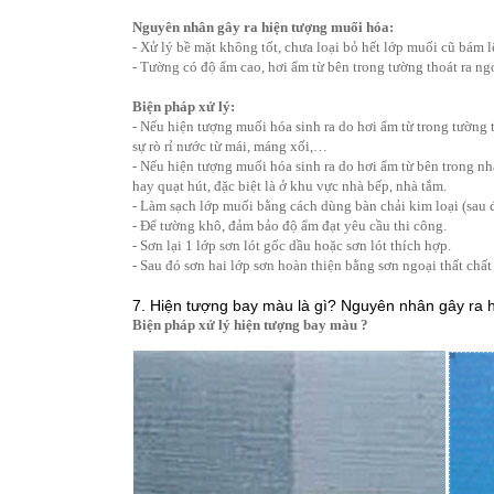
Nguyên nhân gây ra hiện tượng muối hóa:
- Xử lý bề mặt không tốt, chưa loại bỏ hết lớp muối cũ bám l
- Tường có độ ẩm cao, hơi ẩm từ bên trong tường thoát ra ng
Biện pháp xử lý:
- Nếu hiện tượng muối hóa sinh ra do hơi ẩm từ trong tường t
sự rò rỉ nước từ mái, máng xối,…
- Nếu hiện tượng muối hóa sinh ra do hơi ẩm từ bên trong nh
hay quạt hút, đặc biệt là ở khu vực nhà bếp, nhà tắm.
- Làm sạch lớp muối bằng cách dùng bàn chải kim loại (sau đ
- Để tường khô, đảm bảo độ ẩm đạt yêu cầu thi công.
- Sơn lại 1 lớp sơn lót gốc dầu hoặc sơn lót thích hợp.
- Sau đó sơn hai lớp sơn hoàn thiện bằng sơn ngoại thất chất
7. Hiện tượng bay màu là gì? Nguyên nhân gây ra 
Biện pháp xử lý hiện tượng bay màu ?