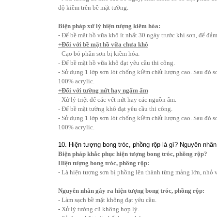
độ kiềm trên bề mặt tường.
Biện pháp xử lý hiện tượng kiềm hóa:
- Để bề mặt hồ vữa khô ít nhất 30 ngày trước khi sơn, để đả
+Đối với bề mặt hồ vữa chưa khô
- Cạo bỏ phần sơn bị kiềm hóa.
- Để bề mặt hồ vữa khô đạt yêu cầu thi công.
- Sử dụng 1 lớp sơn lót chống kiềm chất lượng cao. Sau đó 
100% acrylic.
+Đối với tường nứt hay ngấm ẩm
- Xử lý triệt để các vết nứt hay các nguồn ẩm.
- Để bề mặt tường khô đạt yêu cầu thi công.
- Sử dụng 1 lớp sơn lót chống kiềm chất lượng cao. Sau đó 
100% acrylic.
10. Hiện tượng bong tróc, phồng rộp là gì? Nguyên nhân
Biện pháp khắc phục hiện tượng bong tróc, phồng rộp?
Hiện tượng bong tróc, phồng rộp:
- Là hiện tượng sơn bị phồng lên thành từng mảng lớn, nhỏ v
Nguyên nhân gây ra hiện tượng bong tróc, phồng rộp:
- Làm sạch bề mặt không đạt yêu cầu.
- Xử lý tường cũ không hợp lý.