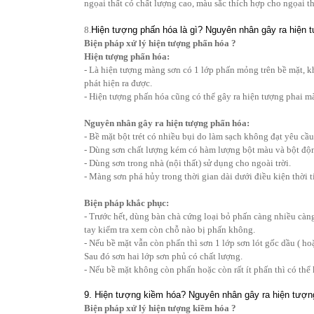
ngọai thất có chất lượng cao, màu sắc thích hợp cho ngọai th
8.
Hiện tượng phấn hóa là gì? Nguyên nhân gây ra hiện 
Biện pháp xử lý hiện tượng phấn hóa ?
Hiện tượng phấn hóa:
- Là hiện tượng màng sơn có 1 lớp phấn mỏng trên bề mặt, k
phát hiện ra được.
- Hiện tượng phấn hóa cũng có thể gây ra hiện tượng phai m
Nguyên nhân gây ra hiện tượng phấn hóa:
- Bề mặt bột trét có nhiều bụi do làm sạch không đạt yêu cầu
- Dùng sơn chất lượng kém có hàm lượng bột màu và bột độ
- Dùng sơn trong nhà (nội thất) sử dụng cho ngoài trời.
- Màng sơn phá hủy trong thời gian dài dưới điều kiện thời ti
Biện pháp khắc phục:
- Trước hết, dùng bàn chà cứng loại bỏ phấn càng nhiều càng 
tay kiểm tra xem còn chỗ nào bị phấn không.
- Nếu bề mặt vẫn còn phấn thì sơn 1 lớp sơn lót gốc dầu ( ho
Sau đó sơn hai lớp sơn phủ có chất lượng.
- Nếu bề mặt không còn phấn hoặc còn rất ít phấn thì có thể 
9. Hiện tượng kiềm hóa? Nguyên nhân gây ra hiện tượn
Biện pháp xử lý hiện tượng kiềm hóa ?