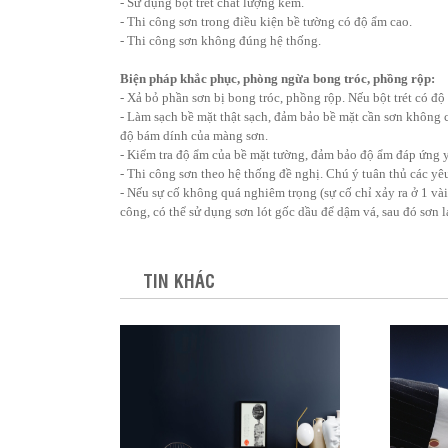
- Sử dụng bột trét chất lượng kém.
- Thi công sơn trong điều kiện bề tường có độ ẩm cao.
- Thi công sơn không đúng hệ thống.
Biện pháp khắc phục, phòng ngừa bong tróc, phồng rộp:
- Xả bỏ phần sơn bị bong tróc, phồng rộp. Nếu bột trét có độ
- Làm sạch bề mặt thật sạch, đảm bảo bề mặt cần sơn không 
độ bám dính của màng sơn.
- Kiểm tra độ ẩm của bề mặt tường, đảm bảo độ ẩm đáp ứng y
- Thi công sơn theo hệ thống đề nghị. Chú ý tuân thủ các yêu
- Nếu sự cố không quá nghiêm trọng (sự cố chỉ xảy ra ở 1 vài
công, có thể sử dụng sơn lót gốc dầu để dậm vá, sau đó sơn l
TIN KHÁC